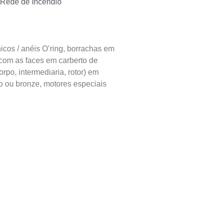
a Rede de Incêndio
cos / anéis O’ring, borrachas em
 com as faces em carberto de
orpo, intermediaria, rotor) em
no ou bronze, motores especiais