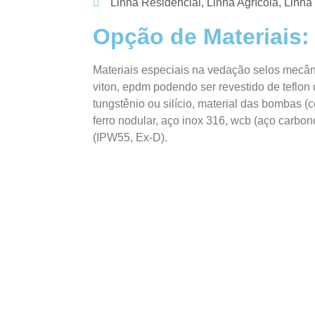
Linha Residencial, Linha Agrícola, Linh
Opção de Materiais:
Materiais especiais na vedação selos mecâni
viton, epdm podendo ser revestido de teflon
tungstênio ou silício, material das bombas (c
ferro nodular, aço inox 316, wcb (aço carbo
(IPW55, Ex-D).