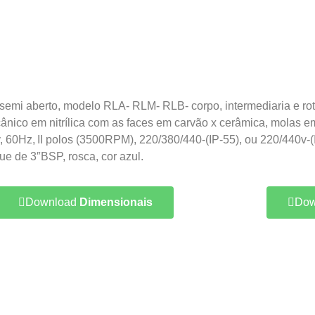
emi aberto, modelo RLA- RLM- RLB- corpo, intermediaria e roto
ânico em nitrílica com as faces em carvão x cerâmica, molas e
v, 60Hz, II polos (3500RPM), 220/380/440-(IP-55), ou 220/440v
e de 3″BSP, rosca, cor azul.
Download
Dimensionais
Dow