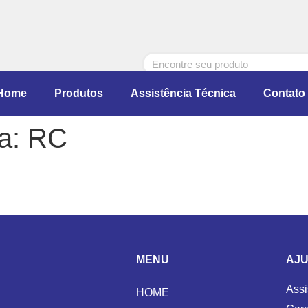
Home
Produtos
Assistência Técnica
Contato
a:
RC
MENU
AJU
Assi
HOME